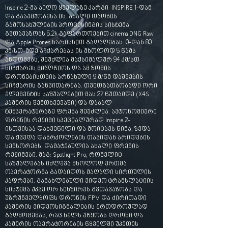
Inspire 2-მა აიღო ყველაზე კარგი INSPIRE 1-დან
და გააუმჯობესა ის. ახალი თაობის
გამოსახულების პროცესინგის სისტემა
გვთავაზობს 5.2k გაფართოებით cinema DNG Raw
და Apple Prores ხარისხით გადაღებას. 0-დან 80
კმ/სთ-მდე აჩქარებას ის მხოლოდ 5 წამს
ანდომებს, შეუძლია მაქსიმალურ 94 კმ/სთ
სიჩქარეს მიაღწიოს და ამ ზომის
დრონებისთვის არნახული 9 მ/წმ დაშვების
სიჩქარის განვითარება. თვითგათბობადი ორი
ელემენტის საშუალებით მას 27 წუთამდე (X4S
კამერის შემთხვევაში) და დაბალ
ტემპერატურაზე ფრენა შეუძლია. ავტონომიური
ფრენის რეჟიმი სპეციალურად Inspire 2-
ისთვისაა დახვეწილი და მოიცავს წინა, ზედა
და ქვედა დაბრკოლების თავიდან არიდების
სენსორებს. დამატებულია ახალი ფრენის
რეჟიმები. მაგ: Spotlight Pro, რომელიც
საშუალებას იძლევა მხოლოდ ერთმა
ოპერატორმა გადაიღოს მაღალი სირთულის
კადრები. განახლებული ვიდეო ტრანსლაციის
სისტემა უკვე ორ სიხშირეს გვთავაზობს და
უზრუნველყოფს დრონის FPV და ძირითადი
კამერის ვიდეოსიგნალების ერთდროულად
გადმოცემას, რაც ხელს უწყობს დრონი და
კამერის ოპერატორების წყვილში უკეთეს