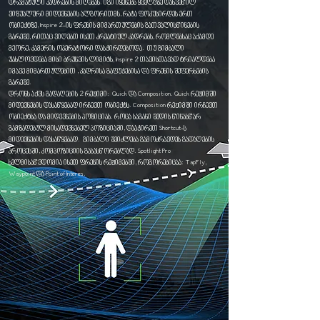
დრამატული კადრების მიღებას. იგი იყენებს ყველაზე დახვეწილ
ვიზუალური მიდევნების ალგორითმს, რატა ფოკუსირდეს ერთ
ობიექტზე, Inspire 2-ის ფრენის მიმართულების გათვალისწინების
გარეშე, რითაც ვიღებთ ისეთ კრეატიულ კადრებს, რომლებსაც აქამდე
მეორე, კამერის ოპერატორი დასჭირდებოდა. თუ გიმბალი
უახლოვდება მისი ბრუნვის ლიმიტს, Inspire 2 თავისთავად ტრიალდება
იმავე მიმართულებით , კადრისა გაფუჭებისა და ფრენის შეფერხების
გარეშე.
დრონს აქვს გადაღების 2 რეჟიმი: Quick და Composition. Quick რეჟიმში
მიდევნების დასაწყებად ირჩევთ ობიექტს. Composition რეჟიმში ირჩევთ
ობიექტსა და მიდევნების პოზიციას. როცა საგანი შედის წინასწარ
გამზადებულ მისადევნებელ პოზიციაში, დააჭირეთ Shortcut-ს
მიდევნების დასაწყებად. გიმბალი შეიძლება გამოძრავდეს გადაღების
პროცესში, კომპოზიციის გასასწორებლად. Spotlight Pro
ხელმისაწვდომია ისეთ ფრენის რეჟიმებში, როგორებიცაა: TapFly,
Waypoint და Point of Interes.