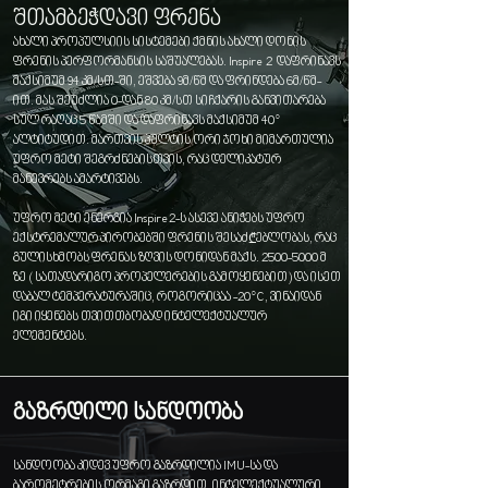
შთამბეჭდავი ფრენა
ახალი პროპულსიის სისტემები ქმნის ახალი დონის
ფრენის პერფორმანსის საშუალებას. Inspire 2 დაფრინავს
მაქსიმუმ 94 კმ/სთ-ში, ეშვება 9მ/წმ და ფრინდება 6მ/წმ-
ით. მას შეუძლია 0-დან 80 კმ/სთ სიჩქარის განვითარება
სულ რაღაც 5 წამში და დაფრინავს მაქსიმუმ 40°
ალტიტუდით. მართვის პულტის ორი ჯოხი მიმართულია
უფრო მეტი შეგრძნებისთვის, რაც დელიკატურ
მანევრებს ამარტივებს.
უფრო მეტი ენერგია Inspire 2-ს ასევე ანიჭებს უფრო
ექსტრემალურ პირობებში ფრენის შესაძ₾ებლობას, რაც
გულისხმობს ფრენას ზღვის დონიდან მაქს.
2500-5000
მ
ზე ( სათადარიგო პროპელერების გამოყენებით) და ისეთ
დაბალ ტემპერატურაშიც, როგორიცაა -20°C, ვინაიდან
იგი იყენებს თვითთბობად ინტელექტუალურ
ელემენტებს.
გაზრდილი სანდოობა
სანდოობა კიდევ უფრო გაზრდილია IMU-სა და
ბარომეტრების ორმაგი გაზრდით. ინტელექტუალური