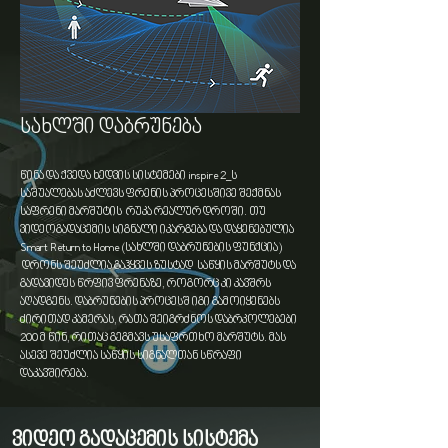
ActiveTrack
სახლში დაბრუნება
რეჟიმი Inspire 2-ს უამრავი სახის ობიექტის ამოცნობის
საშუალებას აძლევს , როგორებიცაა ხალხი,
წინა და ქვედა ხედვის სისტემები inspire 2_ს
ველოსიპედები, მანქანები, გემები და ა.შ. როცა
საშუალებას აძლევს ფრენის პროცესშივე შექმნას
მისადევნებელი ობიექტების მონიშვნა მათი
საფრენი მარშუტის რუკა რეალურ დროში. თუ
მახასიათებლების გათვალისწინებითაა შესაძ₾ებელი,
ვიდეოგადაცემის სიგნალი იკარგება და დაყენებულია
ეს თავისთავად გულისხმობს მიდევნების სიზუტესაც.
Smart Return to Home (სახლში დაბრუნების ფუნქცია)
დრონს შეუძლია გაჰყვეს ზუსტად საწყის მარშუტს და
გადავიდეს წრფივ ფრენაზე, როგორც კი კავშრს
აღადგენს. დაბრუნების პროცესშ იგი გამოიყენებს
ძირითად კამერას, რათა შეიგრძნოს დაბრკოლებები
200 მ წინ, რითაც გეგმავს უსაფრთხო მარშუტს. მას
ასევე შეუძლია საწყის სიგნალთან სწრაფი
დაკავშირება.
ვიდეო გადაცემის სისტემა