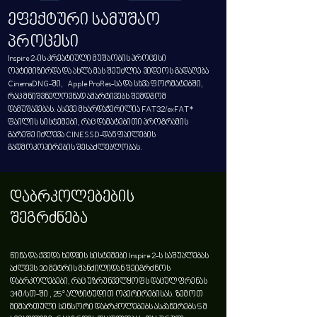
ეფექტური სამუშაო
პროცესი
Inspire 2-ის კრეატიული მუშაობის პროცესი
ოპტიმიზირდა და ახლა მას შეუძლია ვიდეოს გადაღება
CinemaDNG-ში, Apple ProRes-სა და სხვა ფორმატებში,
რაც მნიშვნელოვნად ამარტივებს შემდგომ
დამუშავებას. ასევე მხარდაჭერილია FAT32/exFAT*
ფაილის სისტემები, რაც დამატებითი პროგრამის
გარეშე იძლევა CINESSD-დან ფაილების
გადმოკოპირების შესაძლებლობას.
დაბრკოლებების
შეგრძნება
წინა და ქვედა ხედვის სისტემები Inspire 2-ს საშუალებას
აძლევს 30 მეტრის მანძილიდან შეიგრძნოს
დაბრკოლებები, რაც უზრუნველყოფს დაცულ ფრენას
34მ/სთ-ში , 25° ალტიტუდით ოპერირებისას. ზემოთ
მიმართული სენსორი დაბრკოლებებს ასკანერებს 5 მ