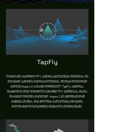
TapFly
ღერძიანი საბორტო FPV კამერა აცალკევებს ფრენისა და
მთავარი კამერის გამოსახულებებს, რითაც ეფქტურად
აძლევს Inspire 2-ს მასზე მორგებულ TapFly კამერას.
დააჭირეთ ერთ წერტილს ეკრანზე FPV ხედვისას, რათა
დასხვათ ფრენის მარშუტი, Inspire 2 კი ავტომატურად
გაყვება ამ გზას, რაც პილოტს საშუალებას მისცემს
მთლიანად ფოკუსირდეს გიმბალის მოძრაობაზე.