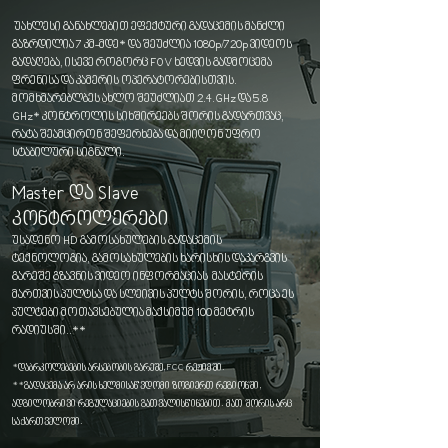
უახლესი განახლებით ეფექტური გადაცემის მანძლი
გაზრდილია 7 კმ-მდე* და შეუძლია 1080p/720p ვიდეოს
გადაღება, ისევე როგორც FOV ხედვის გადმოცემა
ფრენისა და კამერის ოპერატორებისთვის.
მომხმარებლბეს ახლო შეუძლიათ 2.4.GHz და 5.8
GHz* კონტროლის სიხშირეებს შორის გადართვაც,
რატა შეამცირონ შეფერხება და მიიღონ უფრო
სტაბილური სიგნალი.
Master და Slave
კონტროლერები
უსადენო HD გამოსახულების გადაცემის
ტექნოლოგია, გამოსახულების ხარისხის დაკარგვის
გარეშე გზავნის ვიდეო ინფორმაციას მასტერის
მართვის პულტსა და სლეივის პულტს შორის, როცა ეს
პულტები მოთავსებულია მაქსიმუმ 100 მეტრის
რადიუსში..**
*დაბრკოლებების არსებობის გარეშე, FCC რეჟიმში.
**გადაცემა არ არის ხელმისაწვდომი ზოგიერთ რეგიონში,
ადგილობრივი რეგულაციების გათვალისწინებით. მათ შორის არც
საქართველოში.