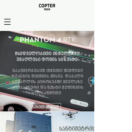
PHANTOM 4
RTK
მხედველობითი ინტელექტი.
უმაღლესი დონის სიზუსტე.
გააუმჯობესეთ თქვენი შემდეგი
რუკების შექმნის მისია დაბალი
სიმაღლის პირობებში ყველაზე
კომპაქტური და ზუსტი მეფინგის
ხელსაწყოთი.
ნახეთ ვიდეო
სანტიმეტრის