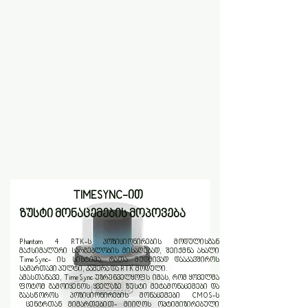
TIMESYNC-ით
ზუსტი მონაცემების მოპოვება
Phantom 4 RTK-ს პოზიციონირების მოდულისგან
მაქსიმალური სარგებლობის მისაღებად, შეიქმნა ახალი
TimeSync- ის სისტემა, რათა მუდმივად დააკავშიროს
სამართავი პულტი, კამერა და RTK მოდული.
ამასთანავე, TimeSync უზრუნველყოფს იმას, რომ ყოველმა
ფოტომ გამოიყენოს ყველაზე ზუსტი მეტამონაცემები და
გაასწოროს პოზიციონირების მონაცემები CMOS-ს
ცენტრთან მიმართებით- მიიღოს ოპტიმიზირებული