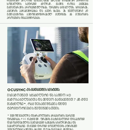
რეჟიმები პილოტს საშუალებას აძლევს წინასწარ აირჩიოს
ხომალდის საფრენი ბილიკი, მაშინ როცა აყენებს
გადაფარვის პროცენტულობას, ფრენის სიმაღლეს, სიჩქარეს,
კამერის პარამეტრებსა და ბევრ სხვას. ეს ყველაფერი კი
გვთავაზობს ავტომატიზირებულ მეფინგს ან მუშაობის
პროცესის ინსპექტირებას.
OCUSYNC-
ის გადაცემის სისტემა
ისიამოვნეთ სტაბილური და სანდო HD
გამოსახულებითა და ვიდეო გადაცემით 7 კმ-მდე
მანძილზე*, რაც შესანიშნავია დიდი
ტერიტორიების მეფინგისთვის.
* შემოწმებულია დაბრკოლების არსებობის გარეშე
ფრენისას, FCC რეჟიმში. ფრენის მაქსიმალური დიაპაზონი
დამოკიდებულია გადამცემი ხაზების სიძლიერესა და
გამძლეობაზე. თქვენი დრონი ყოველთვის აფრინეთ
ვიზუალური ხედვის არეში, თუ სხვაგვარი ქმედება