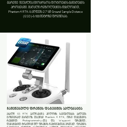
გარეშე შეუძლია იმოძრაოს ფოტოების გადაღების
პროცესში. მაღალი რეზოლუციის წყალობით,
Phantom 4 RTK-ს აღწევს 2.7 სმ Ground Sample Distance
(GSD)-ს 100 მეტრზე ფრენისას.
ჩაშენებული ფრენის დაგეგმის აპლიკაცია
ახალი GS RTK აპლიკაცია პილოტს საშუალებას აძლევს
გონიერად მართოს თავისი Phantom 4 RTK, ორი დაგეგმის
რეჟმით: Photogrammetry-თა და Waypoint ფრენით,
დამატებით ტრადიციულ ფრენის რეჟიმებთან ერთად. ფრენის